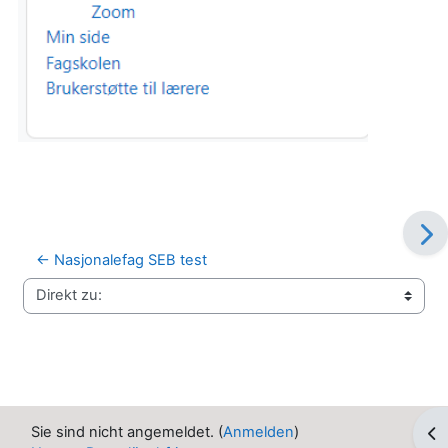
← Nasjonalefag SEB test
Direkt zu:
Sie sind nicht angemeldet. (
Anmelden
)
Blo