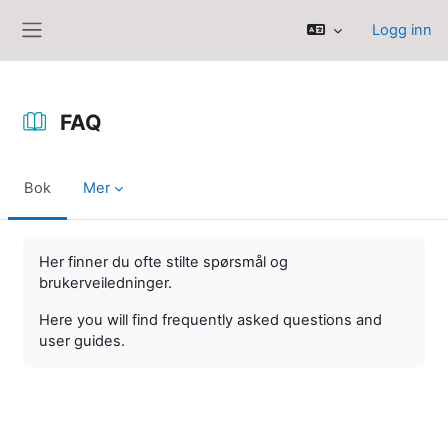
Gå til hovedinnhold
Logg inn
Sidepanel
FAQ
Bok
Mer
Fullføringsbetingelser
Her finner du ofte stilte spørsmål og
brukerveiledninger.
Here you will find frequently asked questions and
user guides.