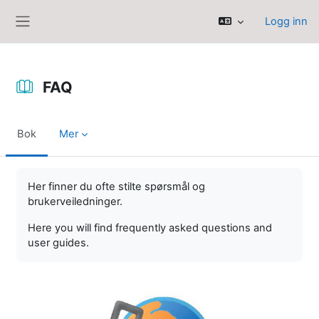
Gå til hovedinnhold
Logg inn
Sidepanel
FAQ
Bok
Mer
Fullføringsbetingelser
Her finner du ofte stilte spørsmål og
brukerveiledninger.
Here you will find frequently asked questions and
user guides.