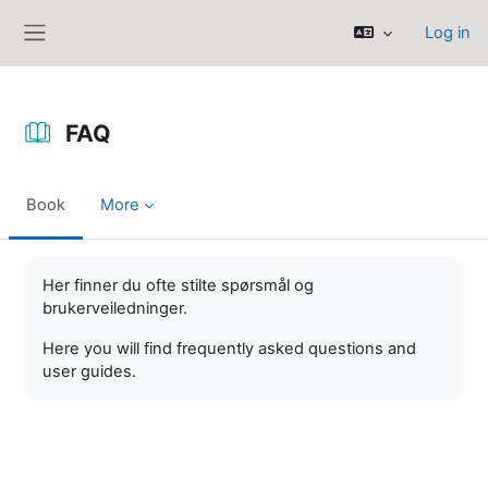
Skip to main content
Log in
Side panel
FAQ
Book
More
Completion requirements
Her finner du ofte stilte spørsmål og
brukerveiledninger.
Here you will find frequently asked questions and
user guides.