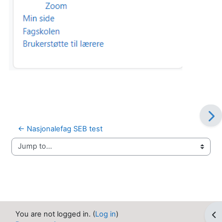
← Nasjonalefag SEB test
Jump to...
You are not logged in. (
Log in
)
Op