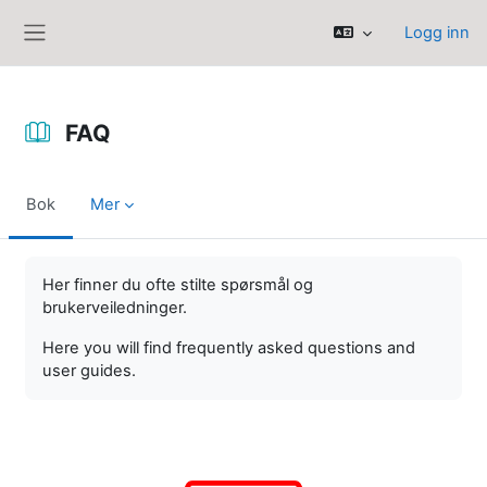
Gå til hovedinnhold
Logg inn
Sidepanel
FAQ
Bok
Mer
Fullføringsbetingelser
Her finner du ofte stilte spørsmål og
brukerveiledninger.
Here you will find frequently asked questions and
user guides.