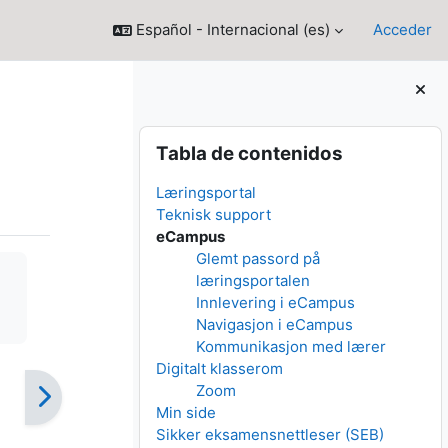
Español - Internacional ‎(es)‎
Acceder
Bloques
Salta Tabla de contenidos
Tabla de contenidos
Læringsportal
Teknisk support
eCampus
Glemt passord på
læringsportalen
Innlevering i eCampus
Navigasjon i eCampus
Kommunikasjon med lærer
Digitalt klasserom
Zoom
Min side
Sikker eksamensnettleser (SEB)