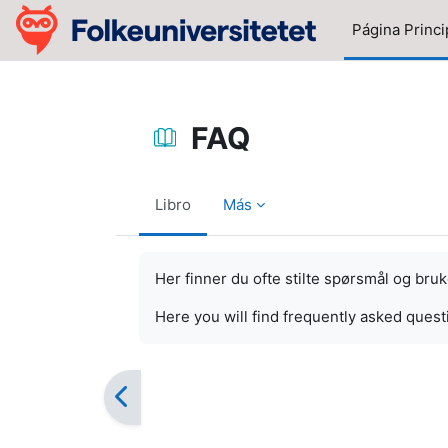
Salta al contenido principal
Página Princi
FAQ
Libro
Más
Requisitos de finalización
Her finner du ofte stilte spørsmål og bru
Here you will find frequently asked quest