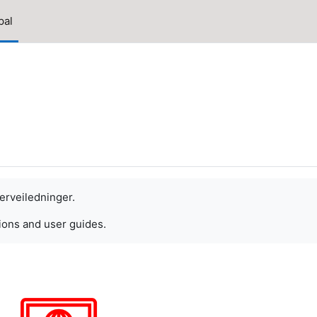
pal
kerveiledninger.
ions and user guides.