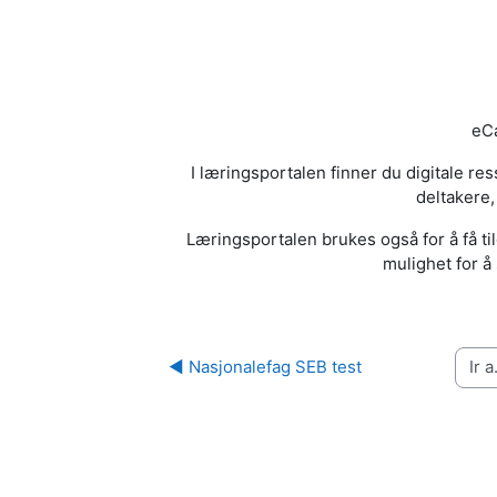
eCa
I læringsportalen finner du digitale r
deltakere,
Læringsportalen brukes også for å få til
mulighet for å 
◀︎ Nasjonalefag SEB test
Ir a...