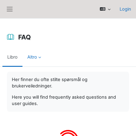
Vai al contenuto principale
Login
Pannello laterale
FAQ
Libro
Altro
Aggregazione dei criteri
Her finner du ofte stilte spørsmål og
brukerveiledninger.
Here you will find frequently asked questions and
user guides.